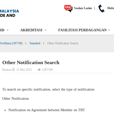
Soalan Lazim
|
Hubu
RD
AKREDITASI
FASILITASI PERDAGANGAN
Verifikasi (AVVB)
Standard
Other Notification Search
Other Notification Search
Butiran
15 Mei 2025
1287789
To search on specific notification, select the type of notification:
Other Notification
Notification on Agreement between Member on TBT