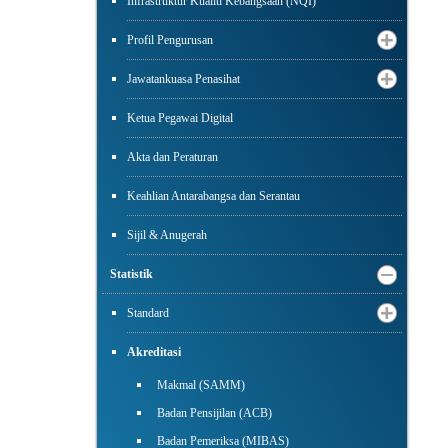
Infrastruktur Kualiti Kebangsaan (NQI)
Profil Pengurusan
Jawatankuasa Penasihat
Ketua Pegawai Digital
Akta dan Peraturan
Keahlian Antarabangsa dan Serantau
Sijil & Anugerah
Statistik
Standard
Akreditasi
Makmal (SAMM)
Badan Pensijilan (ACB)
Badan Pemeriksa (MIBAS)