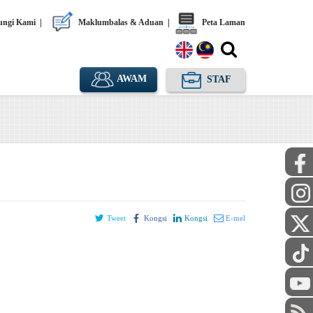
ngi Kami
|
Maklumbalas & Aduan
|
Peta Laman
AWAM
STAF
Tweet
Kongsi
Kongsi
E-mel