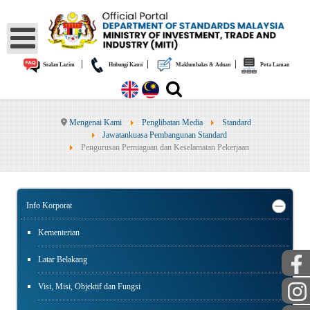
|
|
|
Soalan Lazim
Hubungi Kami
Maklumbalas & Aduan
Peta Laman
Mengenai Kami
Penglibatan Media
Standard
Jawatankuasa Pembangunan Standard
Pengurusan Perniagaan dan Keselamatan Pekerjaan
Info Korporat
Kementerian
Latar Belakang
Visi, Misi, Objektif dan Fungsi