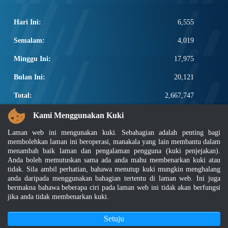
Hari Ini:
6,555
Semalam:
4,019
Minggu Ini:
17,975
Bulan Ini:
20,121
Total:
2,667,747
PAUTAN POPULAR
Kami Menggunakan Kuki
Laman web ini mengunakan kuki. Sebahagian adalah penting bagi
Elektroteknikal, ICT dan Pembinaan
membolehkan laman ini beroperasi, manakala yang lain membantu dalam
Other Notification Search
menambah baik laman dan pengalaman pengguna (kuki penjejakan).
Regular Notification Search
Anda boleh memutuskan sama ada anda mahu membenarkan kuki atau
Notification Subscription
tidak. Sila ambil perhatian, bahawa menutup kuki mungkin menghalang
Pengurusan Perniagaan dan Keselamatan Pekerjaan
anda daripada menggunakan bahagian tertentu di laman web. Ini juga
bermakna bahawa beberapa ciri pada laman web ini tidak akan berfungsi
jika anda tidak membenarkan kuki.
Penafian
|
Dasar Keselamatan
|
Dasar Privasi
|
Dasar Privasi Aplikasi
|
Soalan Lazim
|
Peta Laman
|
MyGOV
Setuju