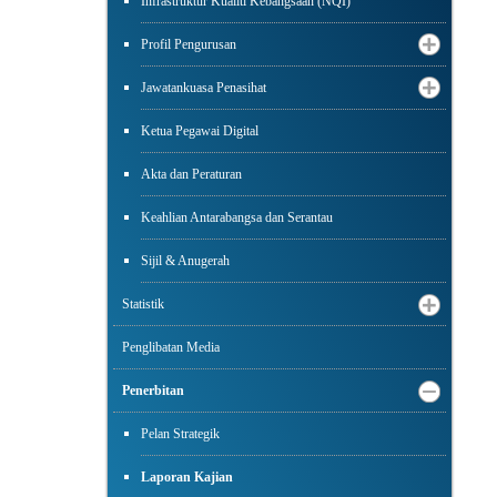
Infrastruktur Kualiti Kebangsaan (NQI)
Profil Pengurusan
Jawatankuasa Penasihat
Ketua Pegawai Digital
Akta dan Peraturan
Keahlian Antarabangsa dan Serantau
Sijil & Anugerah
Statistik
Penglibatan Media
Penerbitan
Pelan Strategik
Laporan Kajian