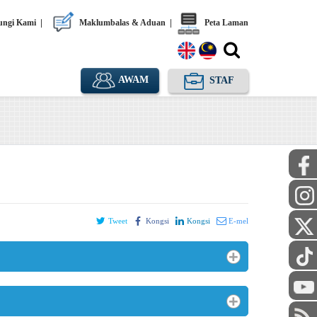
ngi Kami
|
Maklumbalas & Aduan
|
Peta Laman
AWAM
STAF
Tweet
Kongsi
Kongsi
E-mel