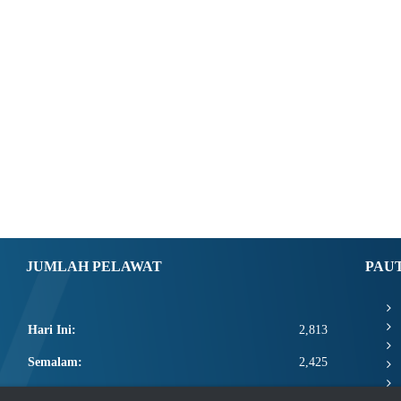
JUMLAH PELAWAT
PAU
Hari Ini:
2,813
Semalam:
2,425
Minggu Ini:
10,214