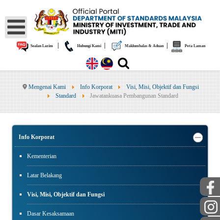
|
|
|
Soalan Lazim
Hubungi Kami
Maklumbalas & Aduan
Peta Laman
Mengenai Kami
Info Korporat
Visi, Misi, Objektif dan Fungsi
Standard
Jawatankuasa Pembangunan Standard
Info Korporat
Kementerian
Latar Belakang
Visi, Misi, Objektif dan Fungsi
Dasar Kesaksamaan