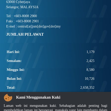
63000 Cyberjaya
Selangor, MALAYSIA
Tel : +603-8008 2900
Faks : +603-8008 2901
E-mel : central[at]jsm[dot]gov[dot]my
JUMLAH PELAWAT
Hari Ini:
1,179
Semalam:
2,425
Minggu Ini:
8,580
Bulan Ini:
10,726
Total:
2,658,352
PAUTAN POPULAR
Kami Menggunakan Kuki
Laman web ini mengunakan kuki. Sebahagian adalah penting bagi
Elektroteknikal, ICT dan Pembinaan
membolehkan laman ini beroperasi, manakala yang lain membantu dalam