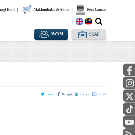
ngi Kami
|
Maklumbalas & Aduan
|
Peta Laman
AWAM
STAF
Tweet
Kongsi
Kongsi
E-mel