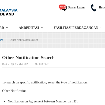
Soalan Lazim
|
Hubu
RD
AKREDITASI
FASILITASI PERDAGANGAN
ard
Other Notification Search
Other Notification Search
Butiran
15 Mei 2025
1286377
To search on specific notification, select the type of notification:
Other Notification
Notification on Agreement between Member on TBT