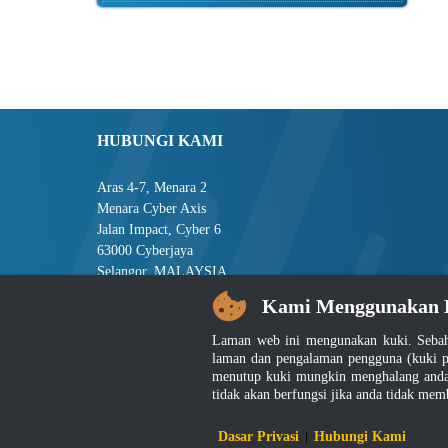
HUBUNGI KAMI
Aras 4-7, Menara 2
Menara Cyber Axis
Jalan Impact, Cyber 6
63000 Cyberjaya
Selangor, MALAYSIA
Kami Menggunakan 
Tel : +603-8008 2900
Faks : +603-8008 2901
Laman web ini mengunakan kuki. Sebah
E-mel : central[at]jsm[dot]gov[dot]my
laman dan pengalaman pengguna (kuki p
menutup kuki mungkin menghalang anda 
tidak akan berfungsi jika anda tidak mem
Penafian
|
D
Dasar Privasi
|
Hubungi Kami