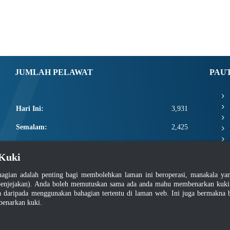
JUMLAH PELAWAT
PAU
Hari Ini:
3,931
Semalam:
2,425
Minggu Ini:
11,332
Kuki
Bulan Ini:
13,478
agian adalah penting bagi membolehkan laman ini beroperasi, manakala y
Total:
2,661,104
enjejakan). Anda boleh memutuskan sama ada anda mahu membenarkan kuki at
daripada menggunakan bahagian tertentu di laman web. Ini juga bermakna b
benarkan kuki.
asar Keselamatan
|
Dasar Privasi
|
Dasar Privasi Aplikasi
|
Soalan Lazim
|
Peta Lam
Hakcipta 2022 @ Jabatan Standard Malaysia