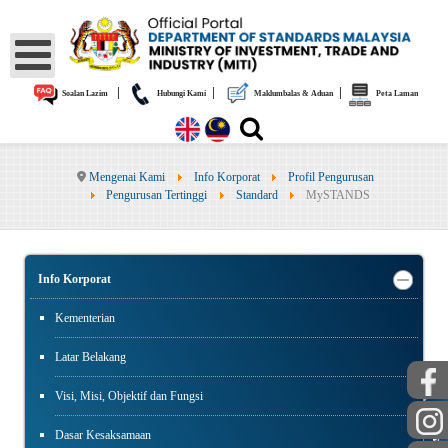
|
|
|
Soalan Lazim
Hubungi Kami
Maklumbalas & Aduan
Peta Laman
Mengenai Kami
Info Korporat
Profil Pengurusan
Pengurusan Tertinggi
Standard
MySTANDS
Info Korporat
Kementerian
Latar Belakang
Visi, Misi, Objektif dan Fungsi
AWAM
Dasar Kesaksamaan