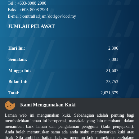
Tel : +603-8008 2900
Faks : +603-8008 2901
E-mel : central[at]jsm[dot]gov[dot]my
JUMLAH PELAWAT
Hari Ini:
2,306
Semalam:
7,881
Minggu Ini:
21,607
Bulan Ini:
23,753
Total:
2,671,379
PAUTAN POPULAR
Kami Menggunakan Kuki
Laman web ini mengunakan kuki. Sebahagian adalah penting bagi
Elektroteknikal, ICT dan Pembinaan
membolehkan laman ini beroperasi, manakala yang lain membantu dalam
Other Notification Search
menambah baik laman dan pengalaman pengguna (kuki penjejakan).
Regular Notification Search
Anda boleh memutuskan sama ada anda mahu membenarkan kuki atau
Notification Subscription
tidak. Sila ambil perhatian, bahawa menutup kuki mungkin menghalang