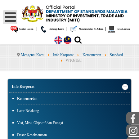
|
|
|
Soalan Lazim
Hubungi Kami
Maklumbalas & Aduan
Peta Laman
Mengenai Kami
Info Korporat
Kementerian
Standard
WTO/TBT
Info Korporat
Kementerian
Latar Belakang
Visi, Misi, Objektif dan Fungsi
Dasar Kesaksamaan