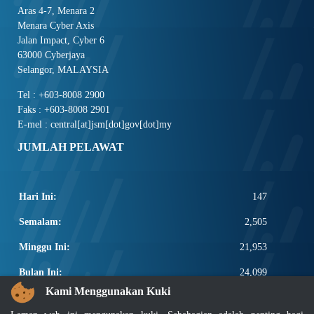
Aras 4-7, Menara 2
Menara Cyber Axis
Jalan Impact, Cyber 6
63000 Cyberjaya
Selangor, MALAYSIA
Tel : +603-8008 2900
Faks : +603-8008 2901
E-mel : central[at]jsm[dot]gov[dot]my
JUMLAH PELAWAT
Hari Ini:
147
Semalam:
2,505
Minggu Ini:
21,953
Bulan Ini:
24,099
Kami Menggunakan Kuki
Total:
2,671,725