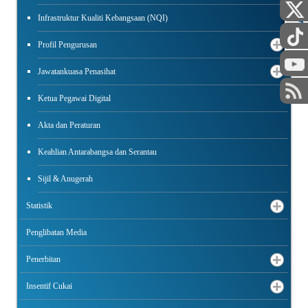
AWAM
STAF
Infrastruktur Kualiti Kebangsaan (NQI)
Profil Pengurusan
Jawatankuasa Penasihat
Ketua Pegawai Digital
Akta dan Peraturan
Keahlian Antarabangsa dan Serantau
Sijil & Anugerah
Statistik
Penglibatan Media
Penerbitan
Insentif Cukai