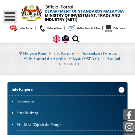
|
|
|
Soalan Lazim
Hubungi Kami
Maklumbalas & Aduan
Peta Laman
Mengenai Kami
Info Korporat
Jawatankuasa Penasihat
Majlis Standard dan Akreditasi Malaysia (MSDAM)
Standard
WTO/TBT
Info Korporat
Kementerian
Latar Belakang
Visi, Misi, Objektif dan Fungsi