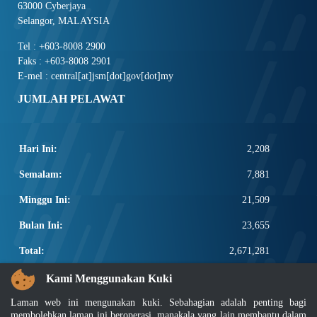
63000 Cyberjaya
Selangor, MALAYSIA
Tel : +603-8008 2900
Faks : +603-8008 2901
E-mel : central[at]jsm[dot]gov[dot]my
JUMLAH PELAWAT
Hari Ini:
2,208
Semalam:
7,881
Minggu Ini:
21,509
Bulan Ini:
23,655
Total:
2,671,281
PAUTAN POPULAR
Kami Menggunakan Kuki
Laman web ini mengunakan kuki. Sebahagian adalah penting bagi
Elektroteknikal, ICT dan Pembinaan
membolehkan laman ini beroperasi, manakala yang lain membantu dalam