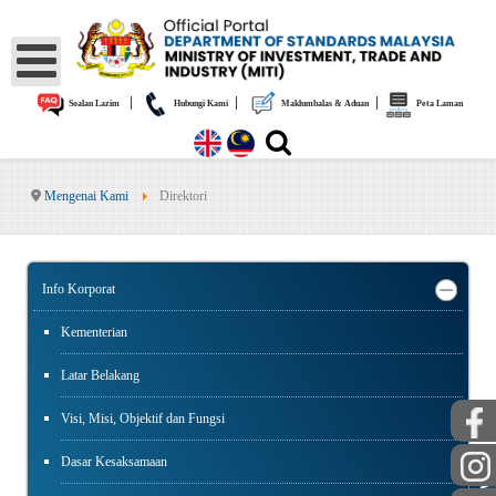
|
|
|
Soalan Lazim
Hubungi Kami
Maklumbalas & Aduan
Peta Laman
Mengenai Kami
Direktori
Info Korporat
Kementerian
Latar Belakang
Visi, Misi, Objektif dan Fungsi
Dasar Kesaksamaan
AWAM