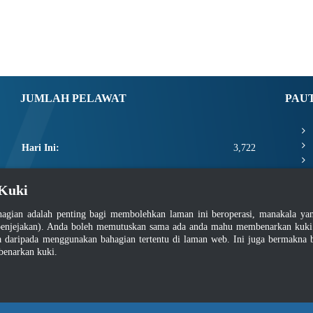
JUMLAH PELAWAT
PAU
Hari Ini:
3,722
Semalam:
2,425
Kuki
Minggu Ini:
11,123
agian adalah penting bagi membolehkan laman ini beroperasi, manakala y
Bulan Ini:
13,269
enjejakan). Anda boleh memutuskan sama ada anda mahu membenarkan kuki at
daripada menggunakan bahagian tertentu di laman web. Ini juga bermakna b
Total:
2,660,895
benarkan kuki.
asar Keselamatan
|
Dasar Privasi
|
Dasar Privasi Aplikasi
|
Soalan Lazim
|
Peta Lam
Hakcipta 2022 @ Jabatan Standard Malaysia