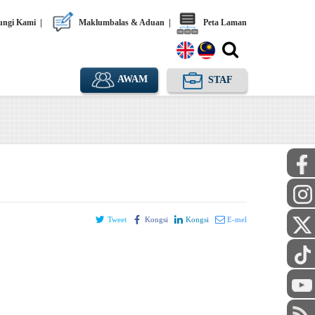
ngi Kami
|
Maklumbalas & Aduan
|
Peta Laman
AWAM
STAF
Tweet
Kongsi
Kongsi
E-mel