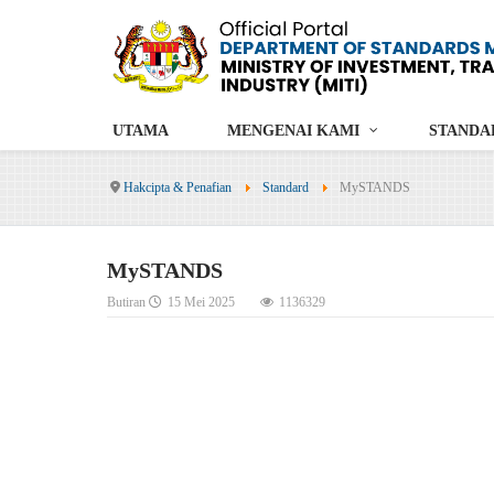
UTAMA
MENGENAI KAMI
STANDA
Hakcipta & Penafian
Standard
MySTANDS
MySTANDS
Butiran
15 Mei 2025
1136329