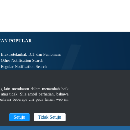
TAN POPULAR
Elektroteknikal, ICT dan Pembinaan
Other Notification Search
Regular Notification Search
Notification Subscription
Pengurusan Perniagaan dan Keselamatan Pekerjaan
ang lain membantu dalam menambah baik
au tidak. Sila ambil perhatian, bahawa
ahawa beberapa ciri pada laman web ini
an
|
MyGOV
Setuju
Tidak Setuju