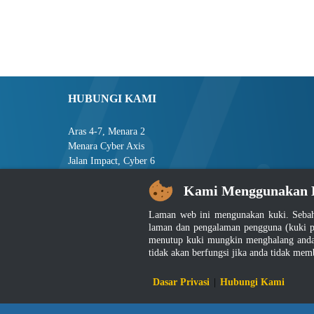
HUBUNGI KAMI
Aras 4-7, Menara 2
Menara Cyber Axis
Jalan Impact, Cyber 6
63000 Cyberjaya
Kami Menggunakan 
Selangor, MALAYSIA
Laman web ini mengunakan kuki. Sebah
Tel : +603-8008 2900
laman dan pengalaman pengguna (kuki p
Faks : +603-8008 2901
menutup kuki mungkin menghalang anda 
E-mel : central[at]jsm[dot]gov[dot]my
tidak akan berfungsi jika anda tidak mem
Penafian
|
D
Dasar Privasi
|
Hubungi Kami