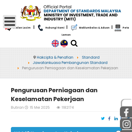
|
|
|
Soalan Lazim
Hubungi Kami
Maklumbalas & Aduan
Peta
Laman
Hakcipta & Penafian
Standard
Jawatankuasa Pembangunan Standard
Pengurusan Perniagaan dan Keselamatan Pekerjaan
Pengurusan Perniagaan dan
Keselamatan Pekerjaan
Butiran
15 Mei 2025
1182174
AWAM
STAF