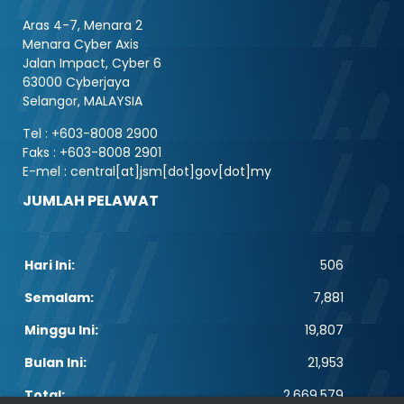
Aras 4-7, Menara 2
Menara Cyber Axis
Jalan Impact, Cyber 6
63000 Cyberjaya
Selangor, MALAYSIA
Tel : +603-8008 2900
Faks : +603-8008 2901
E-mel : central[at]jsm[dot]gov[dot]my
JUMLAH PELAWAT
Hari Ini:
506
Semalam:
7,881
Minggu Ini:
19,807
Bulan Ini:
21,953
Total:
2,669,579