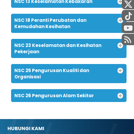
NSC 13 Keselamatan Kebakaran
NSC 18 Peranti Perubatan dan
Kemudahan Kesihatan
NSC 23 Keselamatan dan Kesihatan
Pekerjaan
NSC 25 Pengurusan Kualiti dan
Organisasi
NSC 26 Pengurusan Alam Sekitar
HUBUNGI KAMI