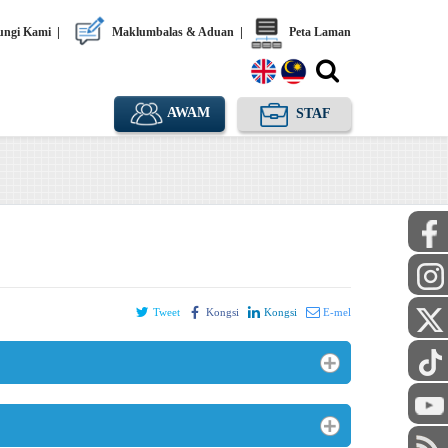
ngi Kami
|
Maklumbalas & Aduan
|
Peta Laman
AWAM
STAF
Tweet
Kongsi
Kongsi
E-mel