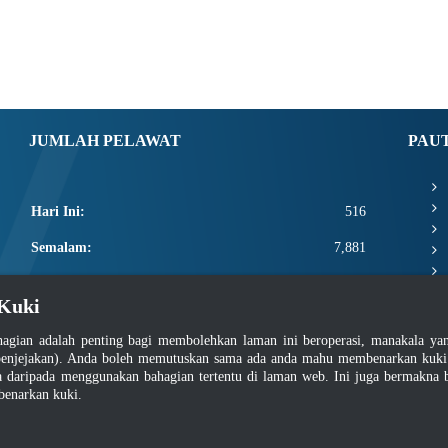
JUMLAH PELAWAT
PAU
Hari Ini:
516
Semalam:
7,881
Minggu Ini:
19,817
Kuki
Bulan Ini:
21,963
agian adalah penting bagi membolehkan laman ini beroperasi, manakala y
Total:
2,669,589
enjejakan). Anda boleh memutuskan sama ada anda mahu membenarkan kuki at
daripada menggunakan bahagian tertentu di laman web. Ini juga bermakna b
benarkan kuki.
asar Keselamatan
|
Dasar Privasi
|
Dasar Privasi Aplikasi
|
Soalan Lazim
|
Peta Lam
Hakcipta 2022 @ Jabatan Standard Malaysia