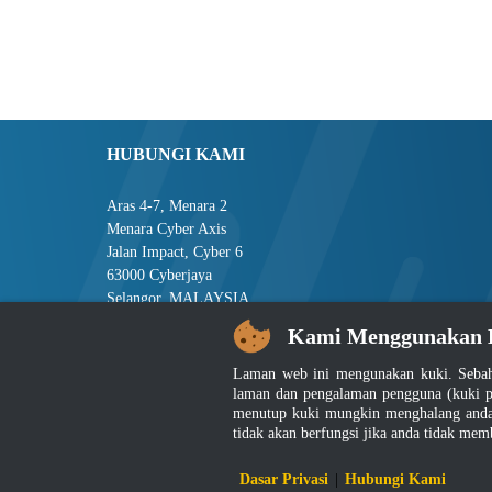
HUBUNGI KAMI
Aras 4-7, Menara 2
Menara Cyber Axis
Jalan Impact, Cyber 6
63000 Cyberjaya
Selangor, MALAYSIA
Kami Menggunakan 
Tel : +603-8008 2900
Faks : +603-8008 2901
Laman web ini mengunakan kuki. Sebah
E-mel : central[at]jsm[dot]gov[dot]my
laman dan pengalaman pengguna (kuki p
menutup kuki mungkin menghalang anda 
tidak akan berfungsi jika anda tidak mem
Penafian
|
D
Dasar Privasi
|
Hubungi Kami