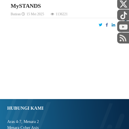
MySTANDS
Butiran
15 Mei 2025
1136221
STAF
HUBUNGI KAMI
Aras 4-7, Menara 2
Menara Cyber Axis