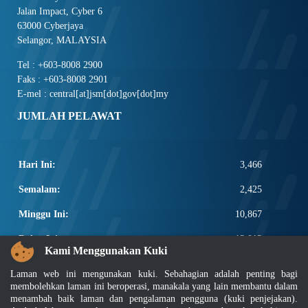
Jalan Impact, Cyber 6
63000 Cyberjaya
Selangor, MALAYSIA
Tel : +603-8008 2900
Faks : +603-8008 2901
E-mel : central[at]jsm[dot]gov[dot]my
JUMLAH PELAWAT
Hari Ini:
3,466
Semalam:
2,425
Minggu Ini:
10,867
Bulan Ini:
13,013
Kami Menggunakan Kuki
Total:
2,660,639
Laman web ini mengunakan kuki. Sebahagian adalah penting bagi
PAUTAN POPULAR
membolehkan laman ini beroperasi, manakala yang lain membantu dalam
menambah baik laman dan pengalaman pengguna (kuki penjejakan).