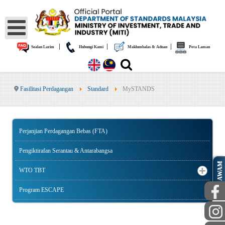
|
|
|
Soalan Lazim
Hubungi Kami
Maklumbalas & Aduan
Peta Laman
Fasilitasi Perdagangan
Standard
MySTANDS
Perjanjian Perdagangan Bebas (FTA)
Pengiktirafan Serantau & Antarabangsa
AWAM
WTO TBT
Program ESCAPE