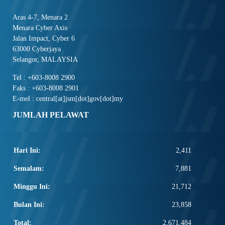
Aras 4-7, Menara 2
Menara Cyber Axis
Jalan Impact, Cyber 6
63000 Cyberjaya
Selangor, MALAYSIA
Tel : +603-8008 2900
Faks : +603-8008 2901
E-mel : central[at]jsm[dot]gov[dot]my
JUMLAH PELAWAT
Hari Ini:
2,411
Semalam:
7,881
Minggu Ini:
21,712
Bulan Ini:
23,858
Total:
2,671,484