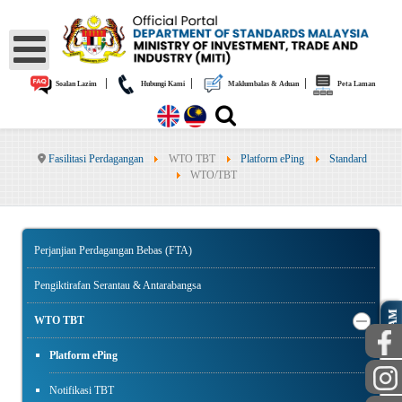
|
|
|
Soalan Lazim
Hubungi Kami
Maklumbalas & Aduan
Peta Laman
Fasilitasi Perdagangan
WTO TBT
Platform ePing
Standard
WTO/TBT
Perjanjian Perdagangan Bebas (FTA)
Pengiktirafan Serantau & Antarabangsa
AWAM
WTO TBT
Platform ePing
Notifikasi TBT