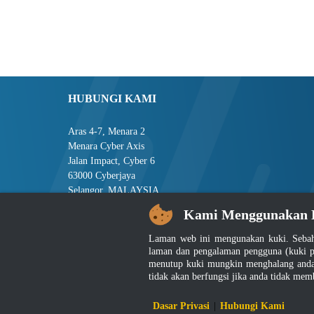
HUBUNGI KAMI
Aras 4-7, Menara 2
Menara Cyber Axis
Jalan Impact, Cyber 6
63000 Cyberjaya
Selangor, MALAYSIA
Kami Menggunakan 
Tel : +603-8008 2900
Faks : +603-8008 2901
Laman web ini mengunakan kuki. Sebah
E-mel : central[at]jsm[dot]gov[dot]my
laman dan pengalaman pengguna (kuki p
menutup kuki mungkin menghalang anda 
tidak akan berfungsi jika anda tidak mem
Penafian
|
D
Dasar Privasi
|
Hubungi Kami