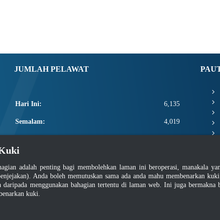
JUMLAH PELAWAT
PAU
Hari Ini:
6,135
Semalam:
4,019
Minggu Ini:
17,555
Kuki
Bulan Ini:
19,701
agian adalah penting bagi membolehkan laman ini beroperasi, manakala y
Total:
2,667,327
enjejakan). Anda boleh memutuskan sama ada anda mahu membenarkan kuki at
daripada menggunakan bahagian tertentu di laman web. Ini juga bermakna b
benarkan kuki.
asar Keselamatan
|
Dasar Privasi
|
Dasar Privasi Aplikasi
|
Soalan Lazim
|
Peta Lam
Hakcipta 2022 @ Jabatan Standard Malaysia