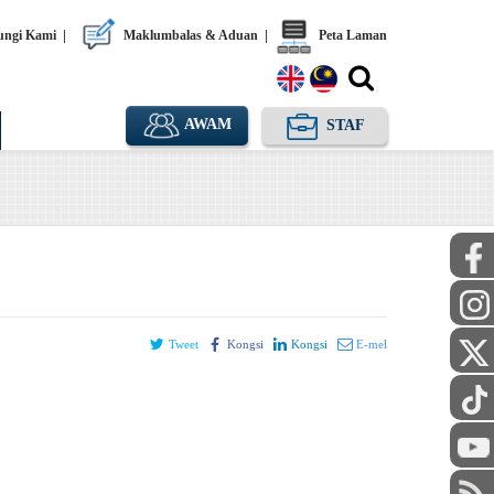
ngi Kami
|
Maklumbalas & Aduan
|
Peta Laman
AWAM
STAF
Tweet
Kongsi
Kongsi
E-mel