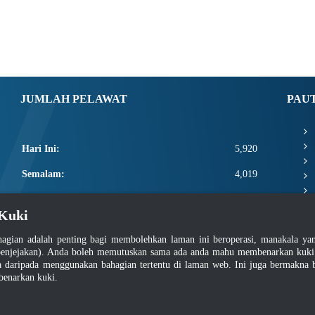
JUMLAH PELAWAT
PAU
Hari Ini:
5,920
Semalam:
4,019
Minggu Ini:
17,340
Kuki
Bulan Ini:
19,486
agian adalah penting bagi membolehkan laman ini beroperasi, manakala y
Total:
2,667,112
enjejakan). Anda boleh memutuskan sama ada anda mahu membenarkan kuki at
daripada menggunakan bahagian tertentu di laman web. Ini juga bermakna b
benarkan kuki.
asar Keselamatan
|
Dasar Privasi
|
Dasar Privasi Aplikasi
|
Soalan Lazim
|
Peta Lam
Hakcipta 2022 @ Jabatan Standard Malaysia