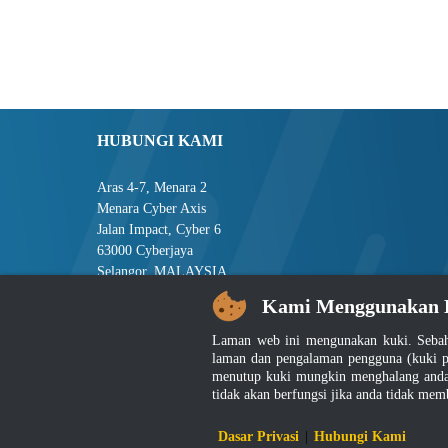
HUBUNGI KAMI
Aras 4-7, Menara 2
Menara Cyber Axis
Jalan Impact, Cyber 6
63000 Cyberjaya
Selangor, MALAYSIA
Kami Menggunakan 
Tel : +603-8008 2900
Faks : +603-8008 2901
Laman web ini mengunakan kuki. Sebah
E-mel : central[at]jsm[dot]gov[dot]my
laman dan pengalaman pengguna (kuki p
menutup kuki mungkin menghalang anda 
tidak akan berfungsi jika anda tidak mem
Penafian
|
D
Dasar Privasi
|
Hubungi Kami