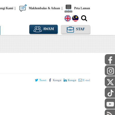
ngi Kami
|
Maklumbalas & Aduan
|
Peta Laman
AWAM
STAF
Tweet
Kongsi
Kongsi
E-mel