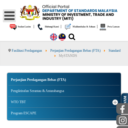
|
|
|
Soalan Lazim
Hubungi Kami
Maklumbalas & Aduan
Peta Laman
Fasilitasi Perdagangan
Perjanjian Perdagangan Bebas (FTA)
Standard
MySTANDS
Perjanjian Perdagangan Bebas (FTA)
Pengiktirafan Serantau & Antarabangsa
AWAM
WTO TBT
Program ESCAPE