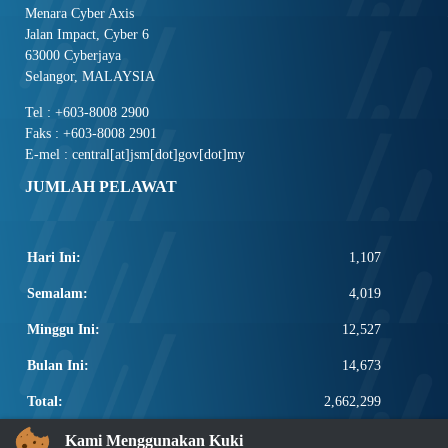
Menara Cyber Axis
Jalan Impact, Cyber 6
63000 Cyberjaya
Selangor, MALAYSIA
Tel : +603-8008 2900
Faks : +603-8008 2901
E-mel : central[at]jsm[dot]gov[dot]my
JUMLAH PELAWAT
Hari Ini:
1,107
Semalam:
4,019
Minggu Ini:
12,527
Bulan Ini:
14,673
Total:
2,662,299
PAUTAN POPULAR
Kami Menggunakan Kuki