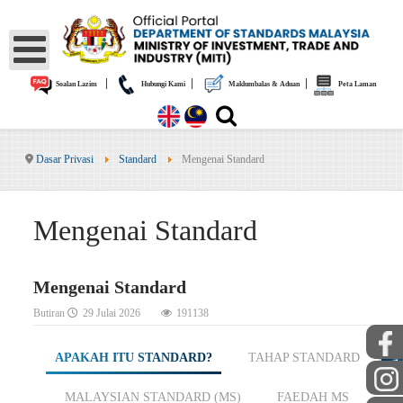
|
|
|
Soalan Lazim
Hubungi Kami
Maklumbalas & Aduan
Peta Laman
Dasar Privasi
Standard
Mengenai Standard
Mengenai Standard
Mengenai Standard
Butiran
29 Julai 2026
191138
AWAM
APAKAH ITU STANDARD?
TAHAP STANDARD
MALAYSIAN STANDARD (MS)
FAEDAH MS