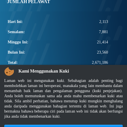
JUMLAH PELAWAT
Hari Ini:
2,113
Semalam:
7,881
Minggu Ini:
21,414
Bulan Ini:
23,560
Total:
2,671,186
Kami Menggunakan Kuki
PAUTAN POPULAR
Laman web ini mengunakan kuki. Sebahagian adalah penting bagi
Elektroteknikal, ICT dan Pembinaan
membolehkan laman ini beroperasi, manakala yang lain membantu dalam
Other Notification Search
menambah baik laman dan pengalaman pengguna (kuki penjejakan).
Anda boleh memutuskan sama ada anda mahu membenarkan kuki atau
Regular Notification Search
tidak. Sila ambil perhatian, bahawa menutup kuki mungkin menghalang
Notification Subscription
anda daripada menggunakan bahagian tertentu di laman web. Ini juga
Pengurusan Perniagaan dan Keselamatan Pekerjaan
bermakna bahawa beberapa ciri pada laman web ini tidak akan berfungsi
jika anda tidak membenarkan kuki.
Penafian
|
Dasar Keselamatan
|
Dasar Privasi
|
Dasar Privasi Aplikasi
|
Soalan Lazim