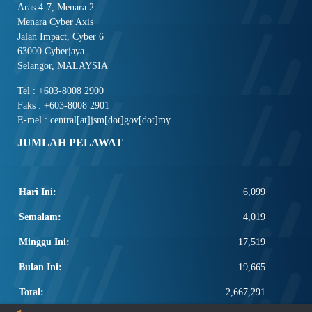
Aras 4-7, Menara 2
Menara Cyber Axis
Jalan Impact, Cyber 6
63000 Cyberjaya
Selangor, MALAYSIA
Tel : +603-8008 2900
Faks : +603-8008 2901
E-mel : central[at]jsm[dot]gov[dot]my
JUMLAH PELAWAT
Hari Ini:
6,099
Semalam:
4,019
Minggu Ini:
17,519
Bulan Ini:
19,665
Total:
2,667,291