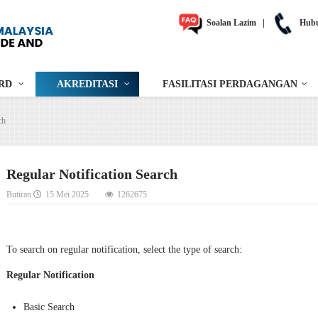
Soalan Lazim
|
Hubu
RD
AKREDITASI
FASILITASI PERDAGANGAN
ch
Regular Notification Search
Butiran
15 Mei 2025
1262675
To search on regular notification, select the type of search:
Regular Notification
Basic Search