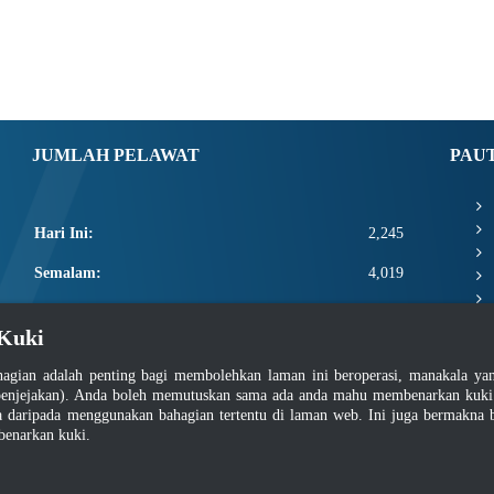
JUMLAH PELAWAT
PAU
Hari Ini:
2,245
Semalam:
4,019
Minggu Ini:
13,665
Kuki
Bulan Ini:
15,811
agian adalah penting bagi membolehkan laman ini beroperasi, manakala y
Total:
2,663,437
enjejakan). Anda boleh memutuskan sama ada anda mahu membenarkan kuki at
daripada menggunakan bahagian tertentu di laman web. Ini juga bermakna b
benarkan kuki.
asar Keselamatan
|
Dasar Privasi
|
Dasar Privasi Aplikasi
|
Soalan Lazim
|
Peta Lam
Hakcipta 2022 @ Jabatan Standard Malaysia