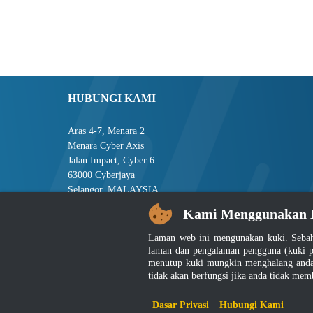
HUBUNGI KAMI
Aras 4-7, Menara 2
Menara Cyber Axis
Jalan Impact, Cyber 6
63000 Cyberjaya
Selangor, MALAYSIA
Kami Menggunakan 
Tel : +603-8008 2900
Faks : +603-8008 2901
Laman web ini mengunakan kuki. Sebah
E-mel : central[at]jsm[dot]gov[dot]my
laman dan pengalaman pengguna (kuki p
menutup kuki mungkin menghalang anda 
tidak akan berfungsi jika anda tidak mem
Penafian
|
D
Dasar Privasi
|
Hubungi Kami