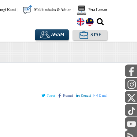
ngi Kami
|
Maklumbalas & Aduan
|
Peta Laman
AWAM
STAF
Tweet
Kongsi
Kongsi
E-mel