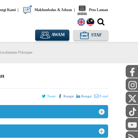
ngi Kami
|
Maklumbalas & Aduan
|
Peta Laman
AWAM
STAF
Keselamatan Pekerjaan
an
Tweet
Kongsi
Kongsi
E-mel