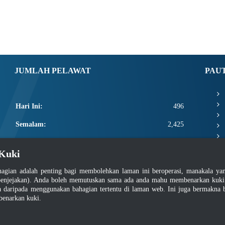
JUMLAH PELAWAT
PAU
Hari Ini:
496
Semalam:
2,425
Minggu Ini:
7,897
Kuki
Bulan Ini:
10,043
agian adalah penting bagi membolehkan laman ini beroperasi, manakala y
Total:
2,657,669
enjejakan). Anda boleh memutuskan sama ada anda mahu membenarkan kuki at
daripada menggunakan bahagian tertentu di laman web. Ini juga bermakna b
benarkan kuki.
asar Keselamatan
|
Dasar Privasi
|
Dasar Privasi Aplikasi
|
Soalan Lazim
|
Peta Lam
Hakcipta 2022 @ Jabatan Standard Malaysia