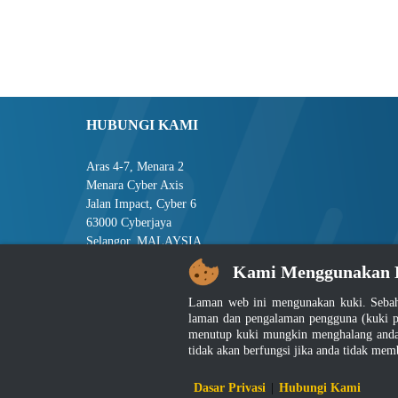
HUBUNGI KAMI
Aras 4-7, Menara 2
Menara Cyber Axis
Jalan Impact, Cyber 6
63000 Cyberjaya
Selangor, MALAYSIA
Kami Menggunakan 
Tel : +603-8008 2900
Faks : +603-8008 2901
Laman web ini mengunakan kuki. Sebah
E-mel : central[at]jsm[dot]gov[dot]my
laman dan pengalaman pengguna (kuki p
menutup kuki mungkin menghalang anda 
tidak akan berfungsi jika anda tidak mem
Penafian
|
D
Dasar Privasi
|
Hubungi Kami