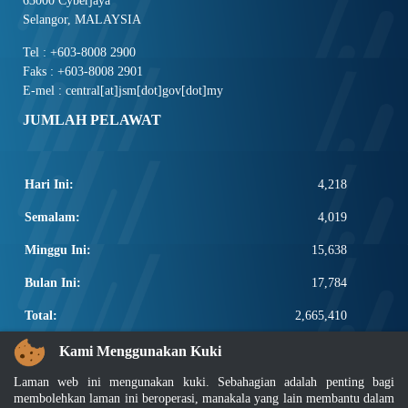
63000 Cyberjaya
Selangor, MALAYSIA
Tel : +603-8008 2900
Faks : +603-8008 2901
E-mel : central[at]jsm[dot]gov[dot]my
JUMLAH PELAWAT
Hari Ini:
4,218
Semalam:
4,019
Minggu Ini:
15,638
Bulan Ini:
17,784
Total:
2,665,410
PAUTAN POPULAR
Kami Menggunakan Kuki
Laman web ini mengunakan kuki. Sebahagian adalah penting bagi
Elektroteknikal, ICT dan Pembinaan
membolehkan laman ini beroperasi, manakala yang lain membantu dalam
Other Notification Search