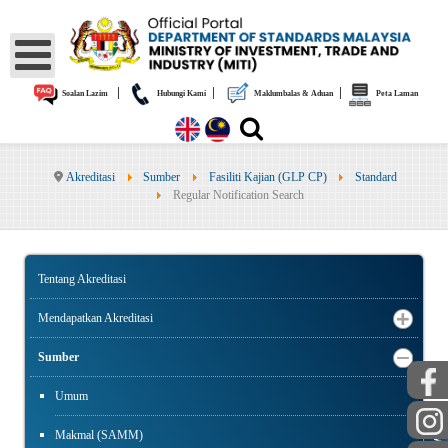
|
|
|
Soalan Lazim
Hubungi Kami
Maklumbalas & Aduan
Peta Laman
Akreditasi
Sumber
Fasiliti Kajian (GLP CP)
Standard
Regular Notification Search
Tentang Akreditasi
Mendapatkan Akreditasi
Sumber
Umum
AWAM
Makmal (SAMM)