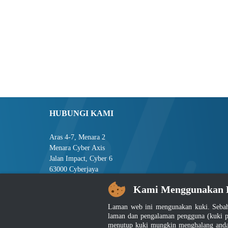
HUBUNGI KAMI
Aras 4-7, Menara 2
Menara Cyber Axis
Jalan Impact, Cyber 6
63000 Cyberjaya
Selangor, MALAYSIA
Kami Menggunakan 
Tel : +603-8008 2900
Laman web ini mengunakan kuki. Sebah
Faks : +603-8008 2901
laman dan pengalaman pengguna (kuki p
E-mel : central[at]jsm[dot]gov[dot]my
menutup kuki mungkin menghalang anda 