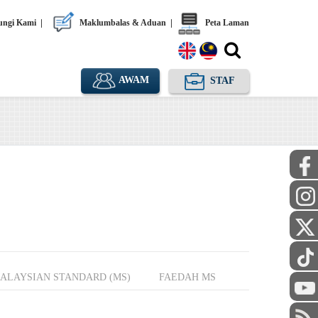
ngi Kami
|
Maklumbalas & Aduan
|
Peta Laman
AWAM
STAF
ALAYSIAN STANDARD (MS)
FAEDAH MS