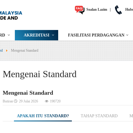
Soalan Lazim
|
Hubu
RD
AKREDITASI
FASILITASI PERDAGANGAN
rd
Mengenai Standard
Mengenai Standard
Mengenai Standard
Butiran
29 Julai 2026
190720
APAKAH ITU STANDARD?
TAHAP STANDARD
M