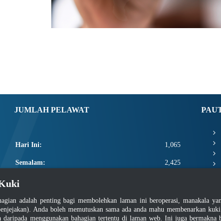
JUMLAH PELAWAT
PAU
Hari Ini:
1,065
Semalam:
2,425
Minggu Ini:
8,466
Kuki
Bulan Ini:
10,612
agian adalah penting bagi membolehkan laman ini beroperasi, manakala y
enjejakan). Anda boleh memutuskan sama ada anda mahu membenarkan kuki at
Total:
2,658,238
daripada menggunakan bahagian tertentu di laman web. Ini juga bermakna b