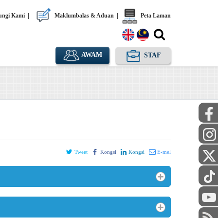
ngi Kami
|
Maklumbalas & Aduan
|
Peta Laman
AWAM
STAF
Tweet
Kongsi
Kongsi
E-mel