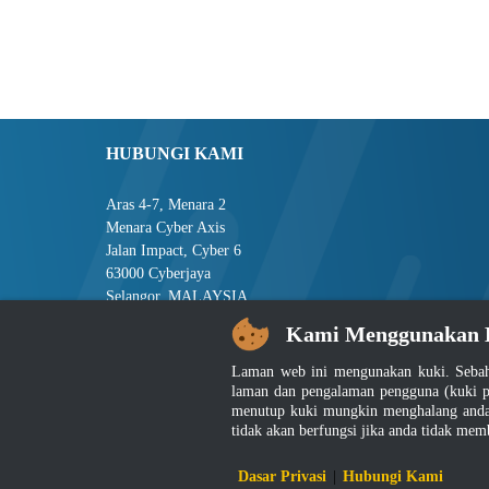
HUBUNGI KAMI
Aras 4-7, Menara 2
Menara Cyber Axis
Jalan Impact, Cyber 6
63000 Cyberjaya
Selangor, MALAYSIA
Kami Menggunakan 
Tel : +603-8008 2900
Faks : +603-8008 2901
Laman web ini mengunakan kuki. Sebah
E-mel : central[at]jsm[dot]gov[dot]my
laman dan pengalaman pengguna (kuki p
menutup kuki mungkin menghalang anda 
tidak akan berfungsi jika anda tidak mem
Penafian
|
D
Dasar Privasi
|
Hubungi Kami