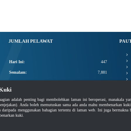
JUMLAH PELAWAT
PAU
Hari Ini:
447
Semalam:
7,881
Minggu Ini:
19,748
Kuki
Bulan Ini:
21,894
agian adalah penting bagi membolehkan laman ini beroperasi, manakala y
Total:
2,669,520
enjejakan). Anda boleh memutuskan sama ada anda mahu membenarkan kuki at
daripada menggunakan bahagian tertentu di laman web. Ini juga bermakna b
benarkan kuki.
asar Keselamatan
|
Dasar Privasi
|
Dasar Privasi Aplikasi
|
Soalan Lazim
|
Peta Lam
Hakcipta 2022 @ Jabatan Standard Malaysia