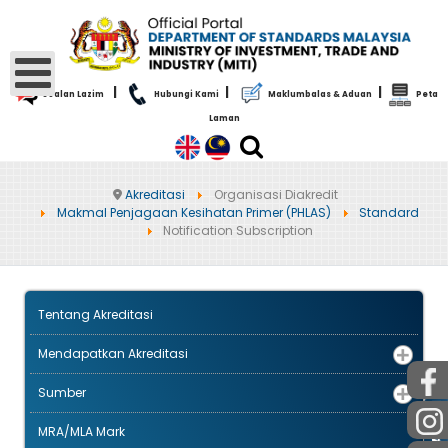
|
|
|
Soalan Lazim
Hubungi Kami
Maklumbalas & Aduan
Peta
Laman
Akreditasi
Organisasi Diakredit
Makmal Penjagaan Kesihatan Primer (PHLAS)
Standard
Notification Subscription
Tentang Akreditasi
Mendapatkan Akreditasi
Sumber
AWAM
MRA/MLA Mark