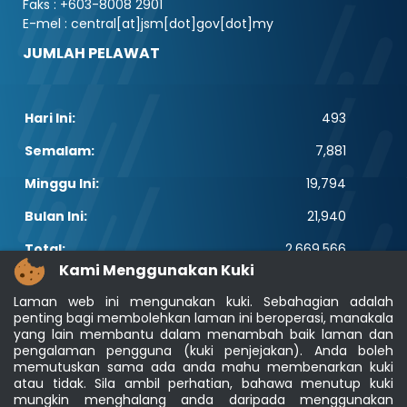
Faks : +603-8008 2901
E-mel : central[at]jsm[dot]gov[dot]my
JUMLAH PELAWAT
Hari Ini:
493
Semalam:
7,881
Minggu Ini:
19,794
Bulan Ini:
21,940
Total:
2,669,566
Kami Menggunakan Kuki
PAUTAN POPULAR
Laman web ini mengunakan kuki. Sebahagian adalah
penting bagi membolehkan laman ini beroperasi, manakala
Elektroteknikal, ICT dan Pembinaan
yang lain membantu dalam menambah baik laman dan
Other Notification Search
pengalaman pengguna (kuki penjejakan). Anda boleh
Regular Notification Search
memutuskan sama ada anda mahu membenarkan kuki
Notification Subscription
atau tidak. Sila ambil perhatian, bahawa menutup kuki
Pengurusan Perniagaan dan Keselamatan
mungkin menghalang anda daripada menggunakan