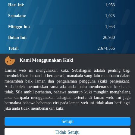
Hari Ini:
1,953
Semalam:
1,025
Minggu Ini:
1,953
Bulan Ini:
26,930
Total:
2,674,556
PAUTAN POPULAR
Kami Menggunakan Kuki
Laman web ini mengunakan kuki. Sebahagian adalah penting bagi
Elektroteknikal, ICT dan Pembinaan
membolehkan laman ini beroperasi, manakala yang lain membantu dalam
Other Notification Search
menambah baik laman dan pengalaman pengguna (kuki penjejakan).
Regular Notification Search
Anda boleh memutuskan sama ada anda mahu membenarkan kuki atau
Notification Subscription
tidak. Sila ambil perhatian, bahawa menutup kuki mungkin menghalang
Pengurusan Perniagaan dan Keselamatan Pekerjaan
anda daripada menggunakan bahagian tertentu di laman web. Ini juga
bermakna bahawa beberapa ciri pada laman web ini tidak akan berfungsi
jika anda tidak membenarkan kuki.
Penafian
|
Dasar Keselamatan
|
Dasar Privasi
|
Dasar Privasi Aplikasi
|
Soalan Lazim
|
Peta Laman
|
MyGOV
Setuju
Hakcipta 2022 @ Jabatan Standard Malaysia
Tidak Setuju