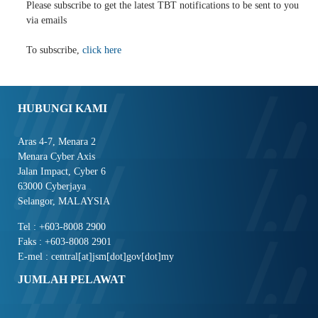
Please subscribe to get the latest TBT notifications to be sent to you
via emails
To subscribe,
click here
HUBUNGI KAMI
Aras 4-7, Menara 2
Menara Cyber Axis
Jalan Impact, Cyber 6
63000 Cyberjaya
Selangor, MALAYSIA
Tel : +603-8008 2900
Faks : +603-8008 2901
E-mel : central[at]jsm[dot]gov[dot]my
JUMLAH PELAWAT