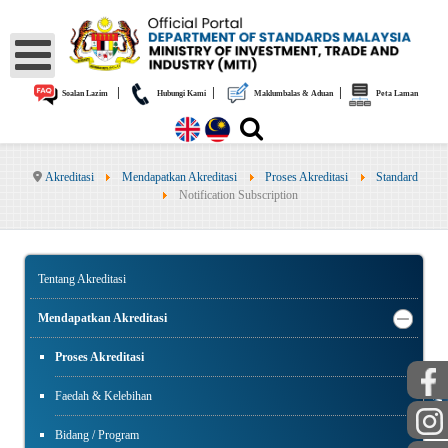
|
|
|
Soalan Lazim
Hubungi Kami
Maklumbalas & Aduan
Peta Laman
Akreditasi
Mendapatkan Akreditasi
Proses Akreditasi
Standard
Notification Subscription
Tentang Akreditasi
Mendapatkan Akreditasi
Proses Akreditasi
AWAM
Faedah & Kelebihan
Bidang / Program