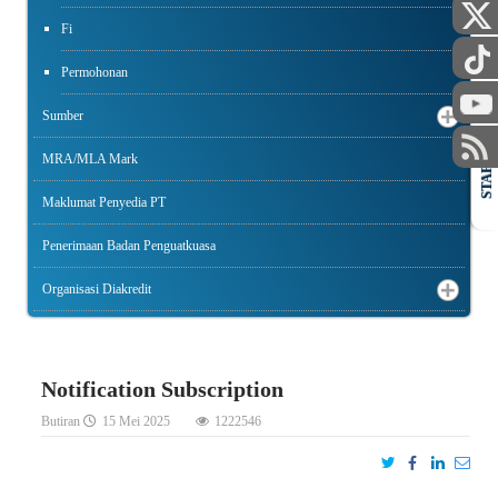
Fi
Permohonan
Sumber
MRA/MLA Mark
STAF
Maklumat Penyedia PT
Penerimaan Badan Penguatkuasa
Organisasi Diakredit
Notification Subscription
Butiran
15 Mei 2025
1222546