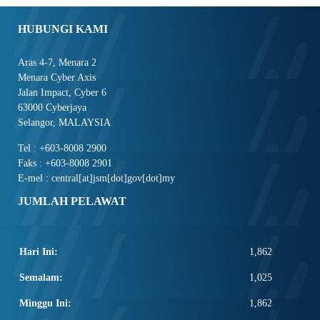
HUBUNGI KAMI
Aras 4-7, Menara 2
Menara Cyber Axis
Jalan Impact, Cyber 6
63000 Cyberjaya
Selangor, MALAYSIA
Tel : +603-8008 2900
Faks : +603-8008 2901
E-mel : central[at]jsm[dot]gov[dot]my
JUMLAH PELAWAT
Hari Ini:
1,862
Semalam:
1,025
Minggu Ini:
1,862