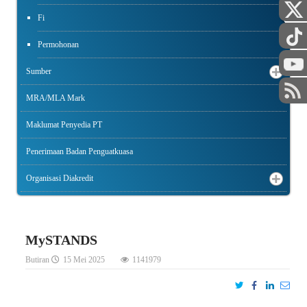
Fi
Permohonan
Sumber
MRA/MLA Mark
Maklumat Penyedia PT
Penerimaan Badan Penguatkuasa
Organisasi Diakredit
MySTANDS
Butiran
15 Mei 2025
1141979