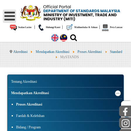
|
|
|
Soalan Lazim
Hubungi Kami
Maklumbalas & Aduan
Peta Laman
Akreditasi
Mendapatkan Akreditasi
Proses Akreditasi
Standard
MySTANDS
Tentang Akreditasi
Mendapatkan Akreditasi
Proses Akreditasi
Faedah & Kelebihan
AWAM
STAF
Bidang / Program