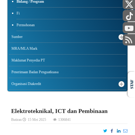
Bidang / Program
AWAM
Fi
Permohonan
Sumber
MRA/MLA Mark
Maklumat Penyedia PT
Penerimaan Badan Penguatkuasa
STAF
Organisasi Diakredit
Elektroteknikal, ICT dan Pembinaan
Butiran
15 Mei 2025
1306841