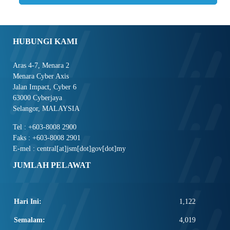
HUBUNGI KAMI
Aras 4-7, Menara 2
Menara Cyber Axis
Jalan Impact, Cyber 6
63000 Cyberjaya
Selangor, MALAYSIA
Tel : +603-8008 2900
Faks : +603-8008 2901
E-mel : central[at]jsm[dot]gov[dot]my
JUMLAH PELAWAT
Hari Ini:
1,122
Semalam:
4,019