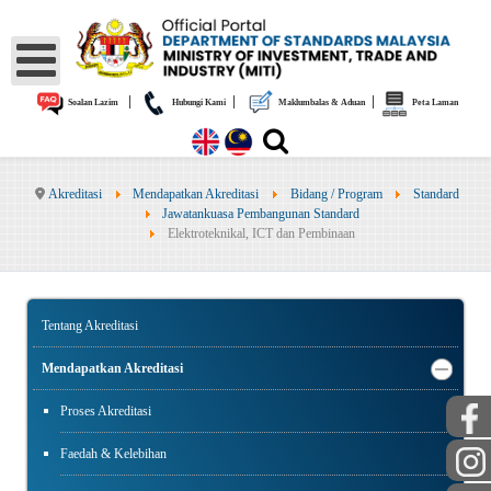
|
|
|
Soalan Lazim
Hubungi Kami
Maklumbalas & Aduan
Peta Laman
Akreditasi
Mendapatkan Akreditasi
Bidang / Program
Standard
Jawatankuasa Pembangunan Standard
Elektroteknikal, ICT dan Pembinaan
Tentang Akreditasi
Mendapatkan Akreditasi
Proses Akreditasi
Faedah & Kelebihan